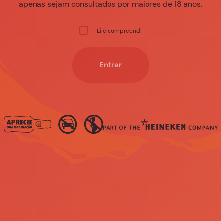
re a informação que procura, pode contactar as agên
apenas sejam consultados por maiores de 18 anos.
suporte.
Li e compreendi
Entrar