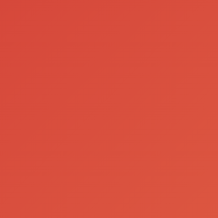
Sagres®
He
Mista
N
202
Ler Mais