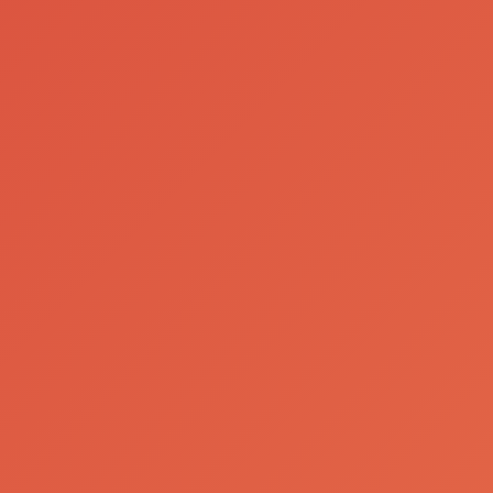
ineken®
Cerveja
OS Alive
Sagres®
2026
chega ao
Tiktok sob o
Ler Mais