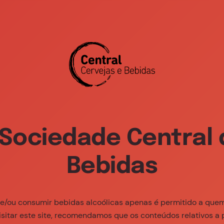
800 239 
Sobre Nós
Marcas
Sustent
Comunicados de Imprensa
Sociedade Central 
omunicados de Impren
Bebidas
te, encontrará os comunicados de imprensa e imagens
 e/ou consumir bebidas alcoólicas apenas é permitido a que
suas marcas.
isitar este site, recomendamos que os conteúdos relativos a