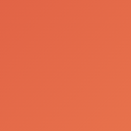
dida NOT
Sagres®
EMONADE
convida
jovens
Ler Mais
talentos a
interpretar 
Alma
Portuguesa
Ler Mais