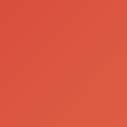
ineken®
Sagres® lev
OS Alive
mais Alma
6-Balanço
Portuguesa
ao novo
Ler Mais
videoclipe d
Bárbara
Bandeira
Ler Mais