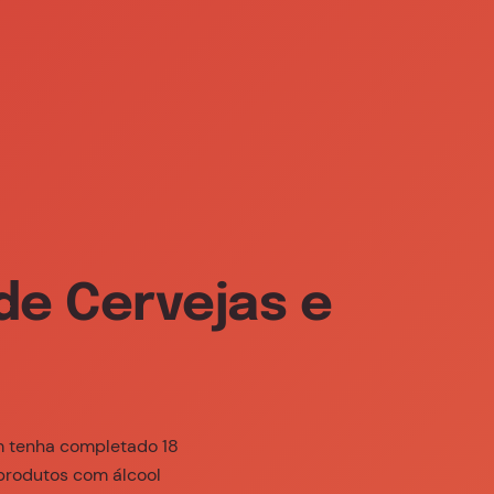
239 (chamada gratuita)
PT
abilidade
Consumo Responsável
de Cervejas e
sa
 sobre a SCC e as
m tenha completado 18
 produtos com álcool