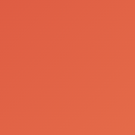
Sagres®
Ban
lança
L
campanha de
apoio à
Seleção
Nacional
Ler Mais