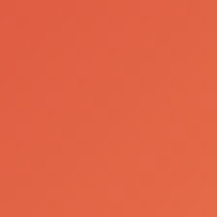
olhar criativ
do ator
Tomás
Taborda
Ler Mais