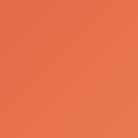
Sagres® volta à
Ovibeja com a
Mini Retornável
em grande
a
destaque
Ler Mais